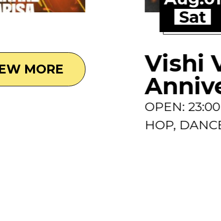
Sat
Vishi 
IEW MORE
Anniv
OPEN: 23:0
HOP, DANCE