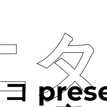
ニタ
 prese