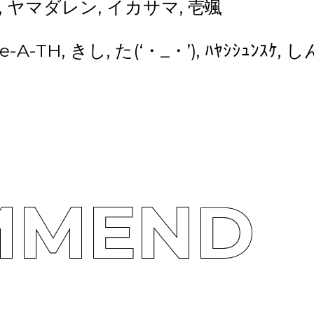
BE, ヤマダレン, イカサマ, 壱颯
e-A-TH, きし, た(‘・_・’), ﾊﾔｼｼｭﾝｽ
MMEND