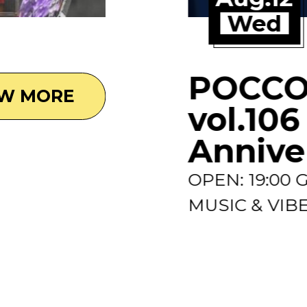
Wed
POCCO
EW MORE
vol.106
Annive
OPEN: 19:00
MUSIC & VIBES