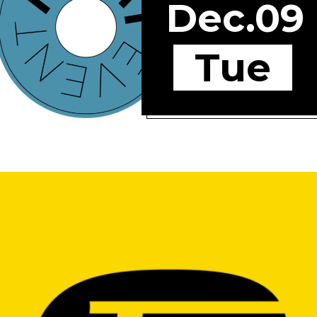
Dec.09
Tue