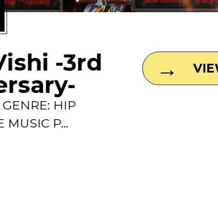
Vishi -3rd
VI
ersary-
0 GENRE: HIP
 MUSIC P...