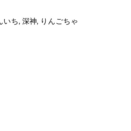
ｹ, しんいち, 深神, りんごちゃ