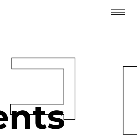
コ 
nts