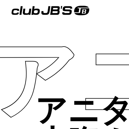
ア
アニタコ