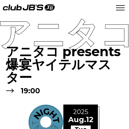
アニタコ
アニタコ presents
爆宴ヤイテルマス
ター
→
19:00
2025
Aug.12