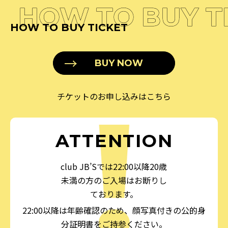
HOW TO BUY T
HOW TO BUY TICKET
BUY NOW
チケットのお申し込みはこちら
ATTENTION
club JB’Sでは22:00以降20歳
未満の方のご入場はお断りし
ております。
22:00以降は年齢確認のため、顔写真付きの公的身
分証明書をご持参ください。