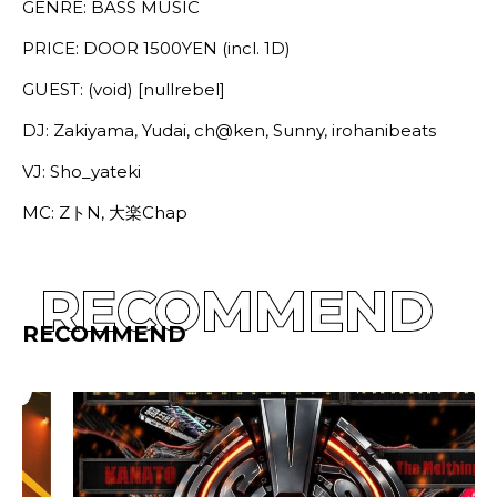
GENRE: BASS MUSIC
PRICE: DOOR 1500YEN (incl. 1D)
GUEST: (void) [nullrebel]
DJ: Zakiyama, Yudai, ch@ken, Sunny, irohanibeats
VJ: Sho_yateki
MC: ZトN, 大楽Chap
RECOMMEND
RECOMMEND