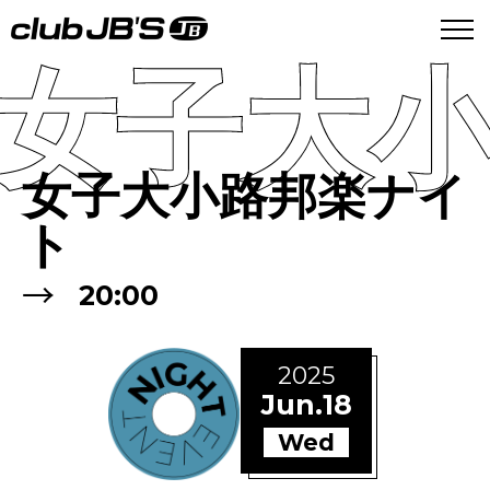
女子大
女子大小路邦楽ナイ
ト
→
20:00
2025
Jun.18
Wed