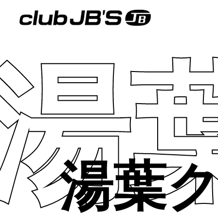
湯
湯葉ク