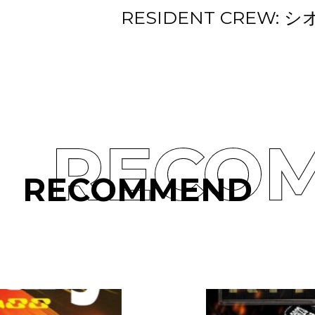
RESIDENT CREW: 
RECO
RECOMMEND