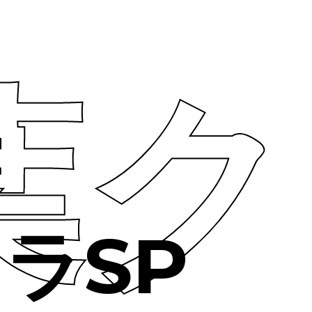
葉ク
ラSP