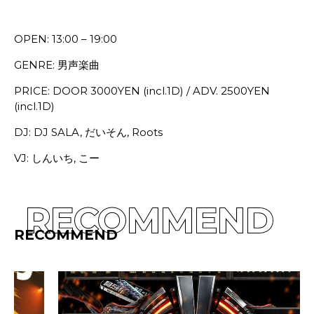
OPEN: 13:00 – 19:00
GENRE: 男声楽曲
PRICE: DOOR 3000YEN (incl.1D) / ADV. 2500YEN
(incl.1D)
DJ: DJ SALA, だいそん, Roots
VJ: しんいち, こー
RECOMMEND
RECOMMEND