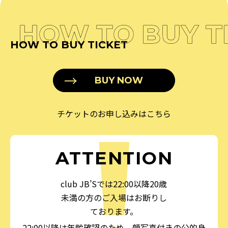
HOW TO BUY T
HOW TO BUY TICKET
BUY NOW
チケットのお申し込みはこちら
ATTENTION
club JB’Sでは22:00以降20歳
未満の方のご入場はお断りし
ております。
22:00以降は年齢確認のため、顔写真付きの公的身