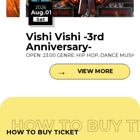
2026
Aug.01
Sat
Vishi Vishi -3rd
Anniversary-
OPEN: 23:00 GENRE: HIP HOP, DANCE MUSIC P...
VIEW MORE
HOW TO BUY T
HOW TO BUY TICKET