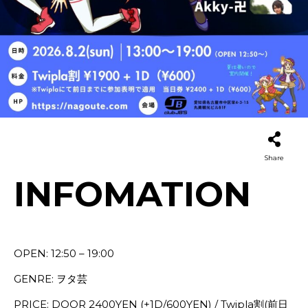
Share
INFOMATION
OPEN: 12:50 – 19:00
GENRE: ヲタ芸
PRICE: DOOR 2400YEN (+1D/600YEN) / Twipla割(前日