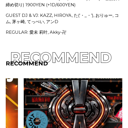
締め切り) 1900YEN (+1D/600YEN)
GUEST DJ & VJ: KAZZ, HIROYA, た(‘・_・’), おりゅー, コ
ム, 茅ヶ崎, てっぺい, アンD
REGULAR: 愛未 莉叶, Akky-卍
RECOMMEND
RECOMMEND