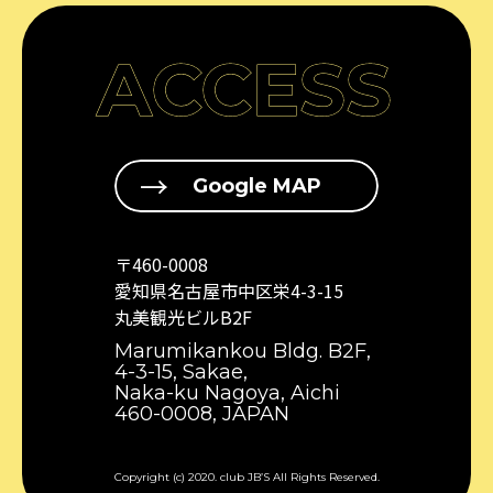
ACCESS
Google MAP
〒460-0008
愛知県名古屋市中区栄4-3-15
丸美観光ビルB2F
Marumikankou Bldg. B2F,
4-3-15, Sakae,
Naka-ku Nagoya, Aichi
460-0008, JAPAN
Copyright (c) 2020. club JB’S All Rights Reserved.