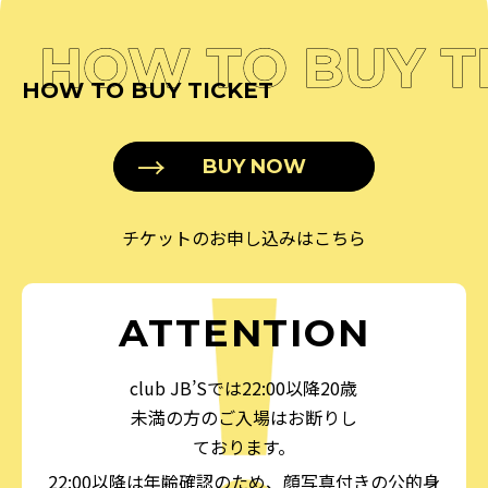
HOW TO BUY T
HOW TO BUY TICKET
BUY NOW
チケットのお申し込みはこちら
ATTENTION
club JB’Sでは22:00以降20歳
未満の方のご入場はお断りし
ております。
22:00以降は年齢確認のため、顔写真付きの公的身