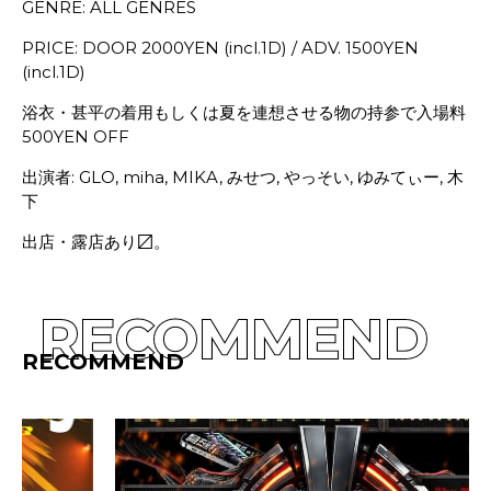
GENRE: ALL GENRES
PRICE: DOOR 2000YEN (incl.1D) / ADV. 1500YEN
(incl.1D)
浴衣・甚平の着用もしくは夏を連想させる物の持参で入場料
500YEN OFF
出演者: GLO, miha, MIKA, みせつ, やっそい, ゆみてぃー, 木
下
出店・露店あり〼。
RECOMMEND
RECOMMEND