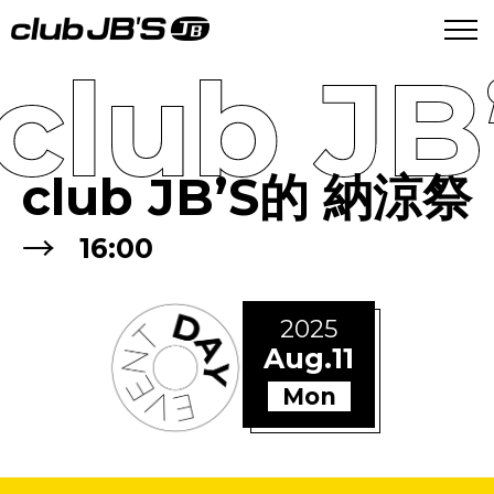
club J
club JB’S的 納涼祭
→
16:00
2025
Aug.11
Mon