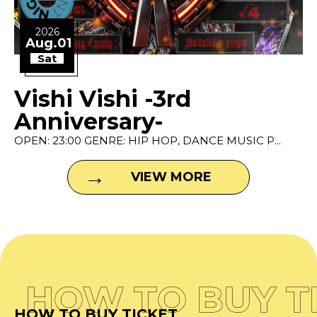
2026
Aug.01
Sat
Vishi Vishi -3rd
Anniversary-
OPEN: 23:00 GENRE: HIP HOP, DANCE MUSIC P...
VIEW MORE
HOW TO BUY T
HOW TO BUY TICKET