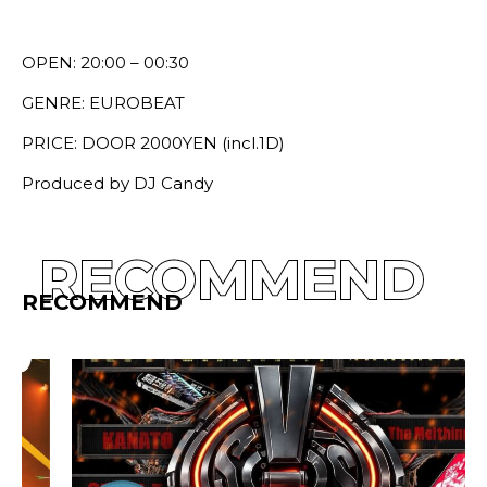
OPEN: 20:00 – 00:30
GENRE: EUROBEAT
PRICE: DOOR 2000YEN (incl.1D)
Produced by DJ Candy
RECOMMEND
RECOMMEND