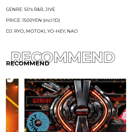
GENRE: 50’s R&R, JIVE
PRICE: 1500YEN (incl.1D)
DJ: RYO, MOTOKI, YO-HEY, NAO
RECOMMEND
RECOMMEND