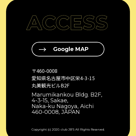
ACCESS
Google MAP
〒460-0008
愛知県名古屋市中区栄4-3-15
丸美観光ビルB2F
Marumikankou Bldg. B2F,
4-3-15, Sakae,
Naka-ku Nagoya, Aichi
460-0008, JAPAN
Copyright (c) 2020. club JB’S All Rights Reserved.