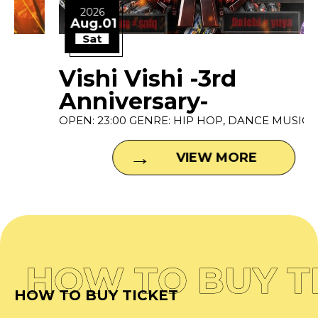
2026
Aug.01
Sat
Vishi Vishi -3rd
Anniversary-
OPEN: 23:00 GENRE: HIP HOP, DANCE MUSIC P...
VIEW MORE
HOW TO BUY T
HOW TO BUY TICKET