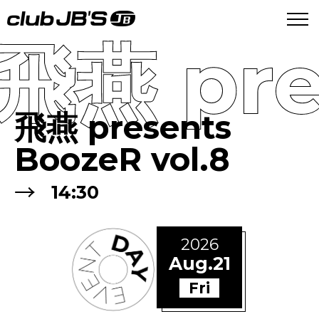
飛燕 pre
飛燕 presents
BoozeR vol.8
→
14:30
2026
Aug.21
Fri