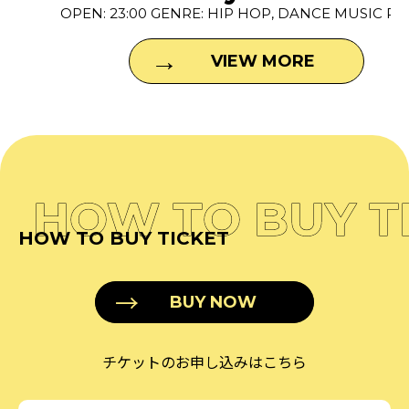
OPEN: 23:00 GENRE: HIP HOP, DANCE MUSIC P...
VIEW MORE
HOW TO BUY T
HOW TO BUY TICKET
BUY NOW
チケットのお申し込みはこちら