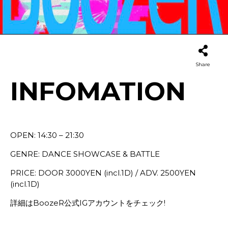
Share
INFOMATION
OPEN: 14:30 – 21:30
GENRE: DANCE SHOWCASE & BATTLE
PRICE: DOOR 3000YEN (incl.1D) / ADV. 2500YEN
(incl.1D)
詳細はBoozeR公式IGアカウントをチェック!