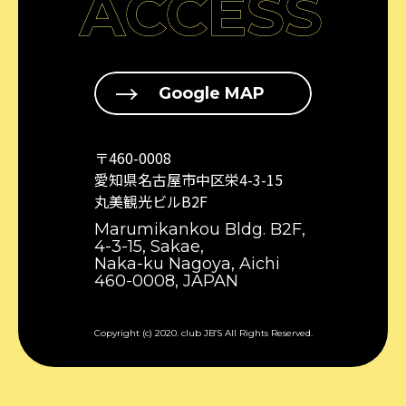
ACCESS
Google MAP
〒460-0008
愛知県名古屋市中区栄4-3-15
丸美観光ビルB2F
Marumikankou Bldg. B2F,
4-3-15, Sakae,
Naka-ku Nagoya, Aichi
460-0008, JAPAN
Copyright (c) 2020. club JB’S All Rights Reserved.