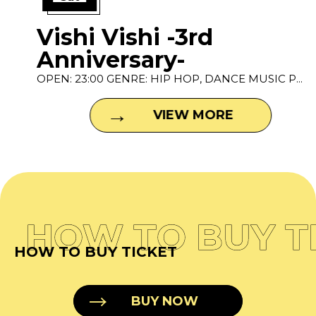
Vishi Vishi -3rd
Anniversary-
OPEN: 23:00 GENRE: HIP HOP, DANCE MUSIC P...
VIEW MORE
HOW TO BUY T
HOW TO BUY TICKET
BUY NOW