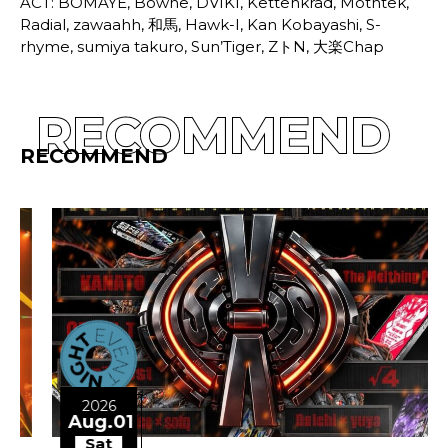
ACT: BOMAYE, Bowne, DVIKI, Kettenkrad, Mothtek,
Radial, zawaahh, 和馬, Hawk-I, Kan Kobayashi, S-
rhyme, sumiya takuro, Sun’Tiger, ZトN, 大楽Chap
RECOMMEND
RECOMMEND
2026
Aug.01
Sat