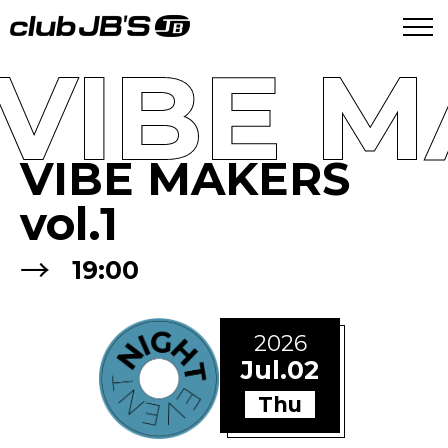
VIBE M
VIBE MAKERS
vol.1
→
19:00
2026
Jul.02
Thu