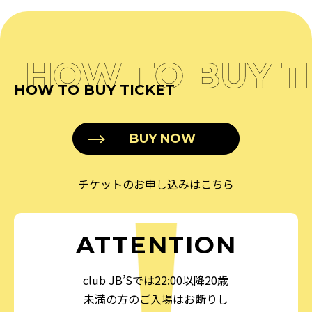
HOW TO BUY T
HOW TO BUY TICKET
BUY NOW
チケットのお申し込みはこちら
ATTENTION
club JB’Sでは22:00以降20歳
未満の方のご入場はお断りし