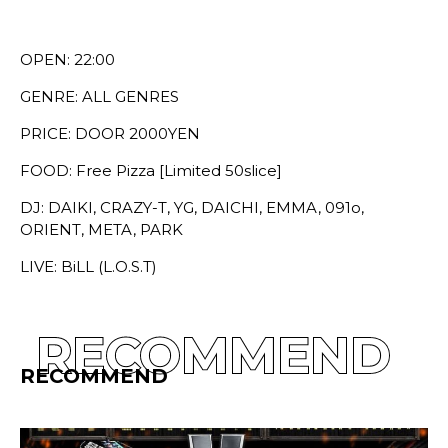
OPEN: 22:00
GENRE: ALL GENRES
PRICE: DOOR 2000YEN
FOOD: Free Pizza [Limited 50slice]
DJ: DAIKI, CRAZY-T, YG, DAICHI, EMMA, 091o,
ORIENT, META, PARK
LIVE: BiLL (L.O.S.T)
RECOMMEND
RECOMMEND