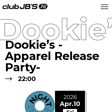
Dookie’
Dookie’s -
Apparel Release
Party-
→
22:00
2026
Apr.10