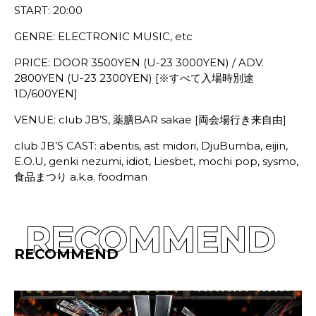
START: 20:00
GENRE: ELECTRONIC MUSIC, etc
PRICE: DOOR 3500YEN (U-23 3000YEN) / ADV.
2800YEN (U-23 2300YEN) [※すべて入場時別途
1D/600YEN]
VENUE: club JB’S, 薬膳BAR sakae [両会場行き来自由]
club JB’S CAST: abentis, ast midori, DjuBumba, eijin,
E.O.U, genki nezumi, idiot, Liesbet, mochi pop, sysmo,
食品まつり a.k.a. foodman
RECOMMEND
RECOMMEND