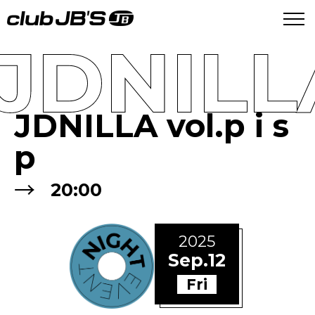
JDNILLA
JDNILLA vol.p i s
p
→
20:00
2025
Sep.12
Fri