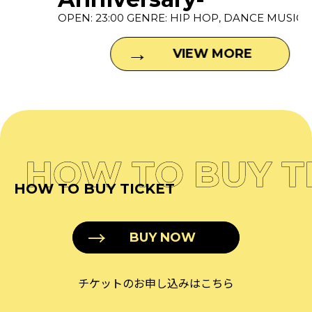
OPEN: 23:00 GENRE: HIP HOP, DANCE MUSIC P...
VIEW MORE
HOW TO BUY T
HOW TO BUY TICKET
BUY NOW
チケットのお申し込みはこちら