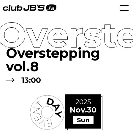
Overste
Overstepping
vol.8
→
13:00
2025
Nov.30
Sun