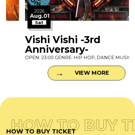
2026
Aug.01
Sat
Vishi Vishi -3rd
Anniversary-
OPEN: 23:00 GENRE: HIP HOP, DANCE MUSIC P...
VIEW MORE
HOW TO BUY T
HOW TO BUY TICKET