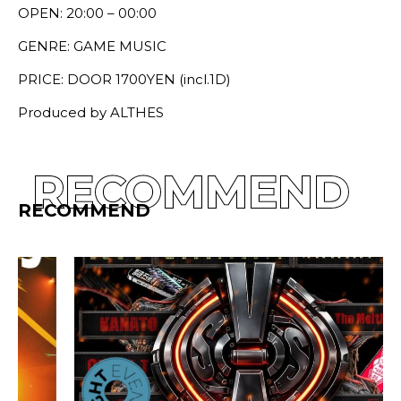
OPEN: 20:00 – 00:00
GENRE: GAME MUSIC
PRICE: DOOR 1700YEN (incl.1D)
Produced by ALTHES
RECOMMEND
RECOMMEND