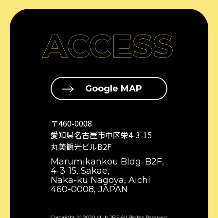
ACCESS
Google MAP
〒460-0008
愛知県名古屋市中区栄4-3-15
丸美観光ビルB2F
Marumikankou Bldg. B2F,
4-3-15, Sakae,
Naka-ku Nagoya, Aichi
460-0008, JAPAN
Copyright (c) 2020. club JB’S All Rights Reserved.