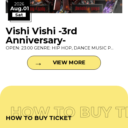
2026
Aug.01
Sat
Vishi Vishi -3rd
Anniversary-
OPEN: 23:00 GENRE: HIP HOP, DANCE MUSIC P...
VIEW MORE
HOW TO BUY T
HOW TO BUY TICKET