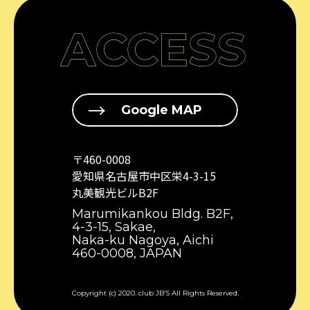
ACCESS
Google MAP
〒460-0008
愛知県名古屋市中区栄4-3-15
丸美観光ビルB2F
Marumikankou Bldg. B2F,
4-3-15, Sakae,
Naka-ku Nagoya, Aichi
460-0008, JAPAN
Copyright (c) 2020. club JB’S All Rights Reserved.