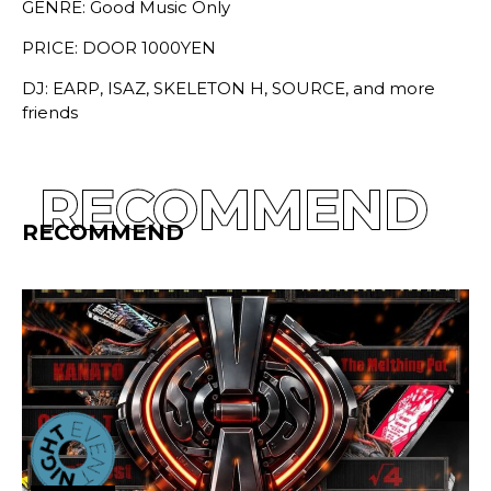
GENRE: Good Music Only
PRICE: DOOR 1000YEN
DJ: EARP, ISAZ, SKELETON H, SOURCE, and more
friends
RECOMMEND
RECOMMEND