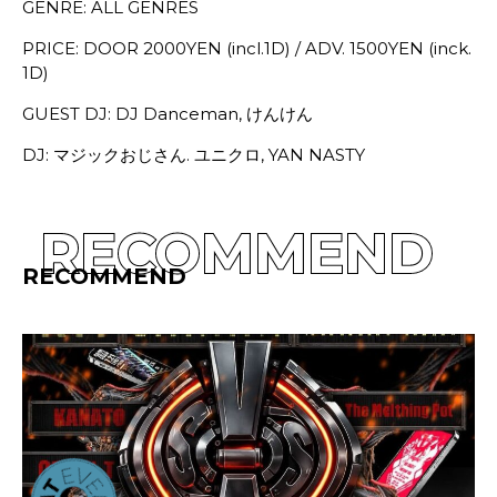
GENRE: ALL GENRES
PRICE: DOOR 2000YEN (incl.1D) / ADV. 1500YEN (inck.
1D)
GUEST DJ: DJ Danceman, けんけん
DJ: マジックおじさん. ユニクロ, YAN NASTY
RECOMMEND
RECOMMEND