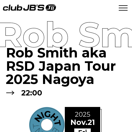
Rob Sm
Rob Smith aka
RSD Japan Tour
2025 Nagoya
→
22:00
2025
Nov.21