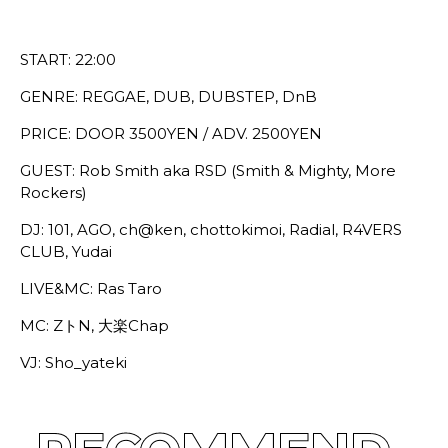
START: 22:00
GENRE: REGGAE, DUB, DUBSTEP, DnB
PRICE: DOOR 3500YEN / ADV. 2500YEN
GUEST: Rob Smith aka RSD (Smith & Mighty, More
Rockers)
DJ: 101, AGO, ch@ken, chottokimoi, Radial, R4VERS
CLUB, Yudai
LIVE&MC: Ras Taro
MC: ZトN, 大楽Chap
VJ: Sho_yateki