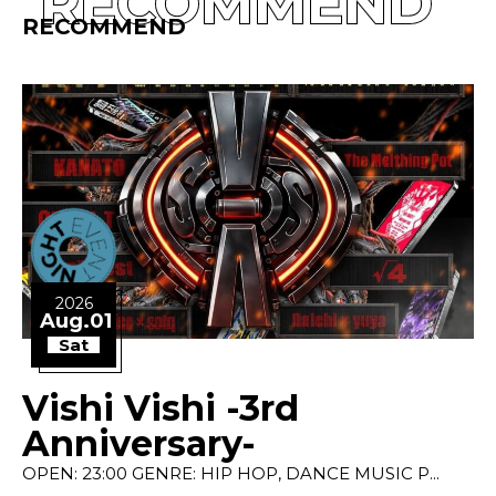
RECOMMEND
RECOMMEND
2026
Aug.01
Sat
Vishi Vishi -3rd
Anniversary-
OPEN: 23:00 GENRE: HIP HOP, DANCE MUSIC P...