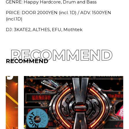
GENRE: Happy Hardcore, Drum and Bass
PRICE: DOOR 2000YEN (incl. 1D) / ADV. 1500YEN
(incl.1D)
DJ: 3KATE2, ALTHES, EFU, Mothtek
RECOMMEND
RECOMMEND