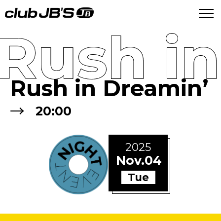
Rush in
Rush in Dreamin’
→
20:00
2025
Nov.04
Tue