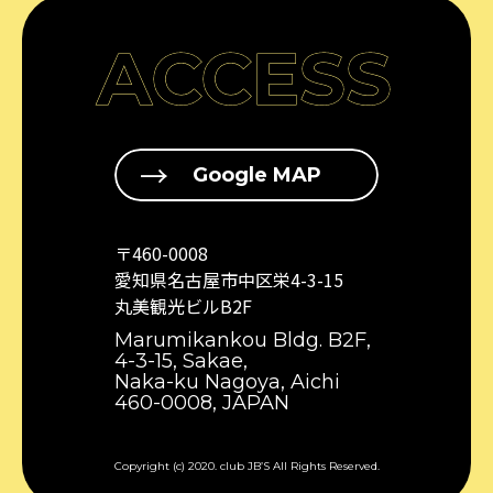
ACCESS
Google MAP
〒460-0008
愛知県名古屋市中区栄4-3-15
丸美観光ビルB2F
Marumikankou Bldg. B2F,
4-3-15, Sakae,
Naka-ku Nagoya, Aichi
460-0008, JAPAN
Copyright (c) 2020. club JB’S All Rights Reserved.