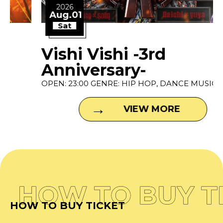
2026
Aug.01
Sat
Vishi Vishi -3rd
Anniversary-
OPEN: 23:00 GENRE: HIP HOP, DANCE MUSIC P...
VIEW MORE
HOW TO BUY T
HOW TO BUY TICKET