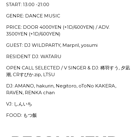
START: 13:00 -21:00
GENRE: DANCE MUSIC
PRICE: DOOR 4000YEN (+1D/600YEN) / ADV.
3500YEN (+1D/600YEN)
GUEST: DJ WILDPARTY, Marpril, yosumi
RESIDENT DJ: WATARU
OPEN CALL SELECTED / V SINGER & DJ: 稀羽すう, 夕凪
潮, CRすぴか.zip, LTSU
DJ: AMANO, hakurin, Negitoro, oToNo KAKERA,
RAVEN, RENKA chan
VJ: しんいち
FOOD: もつ飯