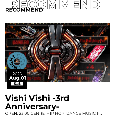
RECOMMEND
RECOMMEND
2026
Aug.01
Sat
Vishi Vishi -3rd
Anniversary-
OPEN: 23:00 GENRE: HIP HOP, DANCE MUSIC P...