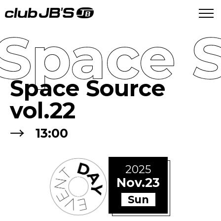
Space S
Space Source
vol.22
→
13:00
2025
Nov.23
Sun