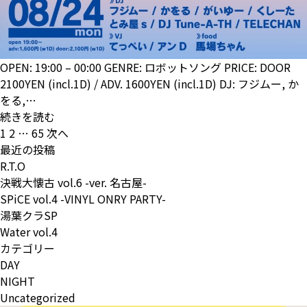
OPEN: 19:00 – 00:00 GENRE: ロボットソング PRICE: DOOR
2100YEN (incl.1D) / ADV. 1600YEN (incl.1D) DJ: フジムー, か
をる,…
続きを読む
投
1
2
…
65
次へ
稿
最近の投稿
の
R.T.O
ペ
決戦大懐古 vol.6 -ver. 名古屋-
ー
SPiCE vol.4 -VINYL ONRY PARTY-
ジ
湯葉クラSP
送
Water vol.4
り
カテゴリー
DAY
NIGHT
Uncategorized